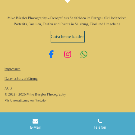
Mike Bürgler Photography – Fotograf aus Saalfelden im Pinzgau für Hochzeiten,
Portraits, Familien, Taufen und Events in Salzburg, Tirol und Umgebung.
Gutscheine kaufen
F
I
W
a
n
h
Impressum
c
s
a
Datenschutzerklärung
e
t
t
b
a
s
AGB
© 2022 - 2026 Mike Bürgler Photography
o
g
A
Mit Unterstützung von
Webador
o
r
p
k
a
p
m
E-Mail
Telefon